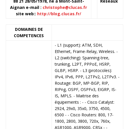
88 21 28/05/1978, né à Mont-Saint-
Réseaux
Aignan
e-mail
:
christophe@clucas.fr
site web:
:
http://blog.clucas.fr/
DOMAINES DE
COMPETENCES
- L1 (support): ATM, SDH,
Ethernet, Frame-Relay, Wireless. -
L2 (switching): Spanning-tree,
trunking, L2PT, PPPoE, HSRP,
GLBP, HSRP. - L3 (protocoles):
IPv4, IPv6, PPP, L2TPv2, L2TPv3. -
Routage: BGP, MP-BGP, RIP,
RIPng, OSPF, OSPFv3, EIGRP, IS-
IS, MPLS. - Maitrise des
équipements : - - Cisco Catalyst:
2924, 29x0, 35x0, 3750, 4500,
6500 - - Cisco Routers: 800, 17-
1800, 2800, 3800, 720x, 760x,
ASR1000, ASR9000, CRSx - -