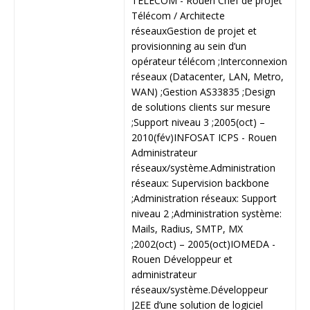
TELECOM - Rouen
Chef de projet
Télécom / Architecte
réseaux
Gestion de projet et
provisionning au sein d’un
opérateur télécom ;
Interconnexion
réseaux (Datacenter, LAN, Metro,
WAN) ;
Gestion AS33835 ;
Design
de solutions clients sur mesure
;
Support niveau 3 ;
2005(oct) –
2010(fév)
INFOSAT ICPS - Rouen
Administrateur
réseaux/système.
Administration
réseaux: Supervision backbone
;
Administration réseaux: Support
niveau 2 ;
Administration système:
Mails, Radius, SMTP, MX
;
2002(oct) – 2005(oct)
IOMEDA -
Rouen
Développeur et
administrateur
réseaux/système.
Développeur
J2EE d’une solution de logiciel