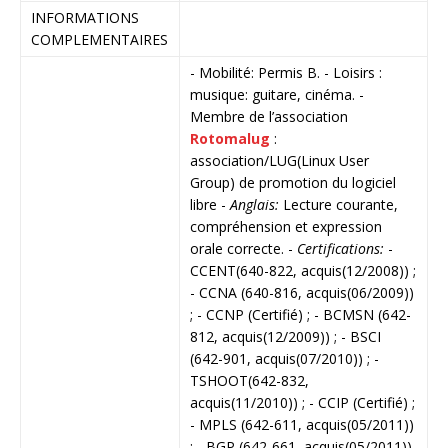
INFORMATIONS
COMPLEMENTAIRES
- Mobilité: Permis B. - Loisirs :
musique: guitare, cinéma. -
Membre de l’association
Rotomalug
:
association/LUG(Linux User
Group) de promotion du logiciel
libre -
Anglais:
Lecture courante,
compréhension et expression
orale correcte. -
Certifications:
-
CCENT(640-822, acquis(12/2008)) ;
- CCNA (640-816, acquis(06/2009))
; - CCNP (Certifié) ; - BCMSN (642-
812, acquis(12/2009)) ; - BSCI
(642-901, acquis(07/2010)) ; -
TSHOOT(642-832,
acquis(11/2010)) ; - CCIP (Certifié) ;
- MPLS (642-611, acquis(05/2011))
; - BGP (642-661, acquis(05/2011))