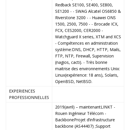
Redback SE100, SE400, SE800,
SE1200 - - SWAG Alcatel OS6850 &
Riverstone 3200 - - Huawei ONS
1500, 2500, 7500 - - Brocade ICX,
FCX, CES2000, CER2000 -
Watchguard X series, XTM and XCS
- Compétences en administration
système:DNS, DHCP, HTTP, Mails,
FTP, NTP, Firewall, Supervision
(nagios, cacti). - Très bonne
maitrise des environnements Unix:
Linux(expérience: 18 ans), Solaris,
OpenBSD, NetBSD.
EXPERIENCES
PROFESSIONNELLES
2019(avril) – maintenant
LINKT -
Rouen
Ingénieur Télécom -
Backbone
Projet d’infrastructure
backbone (AS44407) ;
Support