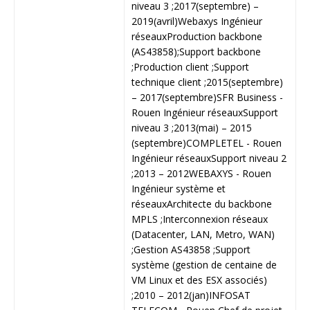
niveau 3 ;
2017(septembre) –
2019(avril)
Webaxys
Ingénieur
réseaux
Production backbone
(AS43858);
Support backbone
;
Production client ;
Support
technique client ;
2015(septembre)
– 2017(septembre)
SFR Business -
Rouen
Ingénieur réseaux
Support
niveau 3 ;
2013(mai) – 2015
(septembre)
COMPLETEL - Rouen
Ingénieur réseaux
Support niveau 2
;
2013 – 2012
WEBAXYS - Rouen
Ingénieur système et
réseaux
Architecte du backbone
MPLS ;
Interconnexion réseaux
(Datacenter, LAN, Metro, WAN)
;
Gestion AS43858 ;
Support
système (gestion de centaine de
VM Linux et des ESX associés)
;
2010 – 2012(jan)
INFOSAT